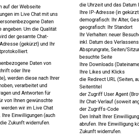
die Uhrzeit und das Datum 
en auf der Webseite
Ihre IP-Adresse (in gekürz
ungen im Live Chat mit uns
demografisch: Ihr Alter, Ge
 personenbezogene Daten
geografisch: Ihr Standort
e angeben. Um die Qualität
Ihr Verhalten: neuer Besuc
wird der gesamte Chat-
inkl. Datum des Verlassens 
-Adresse (gekürzt) und Ihr
Absprungrate, Seiten/Sitzu
rotokolliert.
besuchte Seite
onenbezogene Daten von
Ihre Downloads (Dateiname
hrift oder Ihre
Ihre Likes und Klicks
te), werden diese nach Ihrer
die Redirect URL (Seiten, a
rhoben, verarbeitet und
Seitentitel
ragen und Antworten für
der Zugriff User Agent (Br
für von Ihnen gewünschte
Ihr Chat-Verlauf (soweit 
 werden wir im Live Chat
der Zugriffs-Code
 Ihre Einwilligungen (auch
Den Inhalt Ihrer Einwilligu
 die Zukunft widerrufen.
abrufen. Ihre Einwilligung k
Zukunft widerrufen.