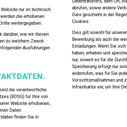
Datentransfers, dem Ort, v
abrufen, sowie andere Verbi
Website nur im technisch
Dies geschieht in der Rege
 werden die erhobenen
Cookies.
Dritte weitergegeben.
Dies gilt sowohl für unsere
 darüber, wie wir diesen
Bewerbung als auch die wei
aten zu welchem Zweck
Einladungen. Wenn Sie sich
achfolgenden Ausführungen
haben, erheben und speicher
nur, soweit es für die Durch
Speicherung erfolgt nur sol
widerrufen, was für Sie jed
TAKTDATEN.
Vorsichtsmaßnahmen und ze
Infrastruktur ein, um Ihre D
d die verantwortliche
zes (BDSG) für Ihre von
serer Website erhobenen,
enen Daten.
tdaten finden Sie in