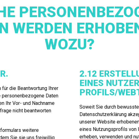
HE PERSONENBEZO
N WERDEN ERHOBE
WOZU?
R.
2.12 ERSTELL
EINES NUTZER
für die Beantwortung Ihrer
PROFILS/WEB
ge personenbezogene Daten
ren Ihr Vor- und Nachname
Soweit Sie durch bewusstes
nfrage nicht beantworten
Datenschutzerklärung akzept
unserer Website erhobenen
eines Nutzungsprofils von
formulars weitere
erheben, verwenden und nu
m Sie sie uns freiwillig