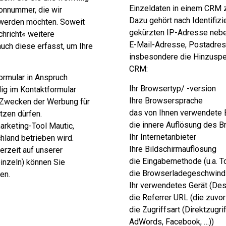
Einzeldaten in einem CRM
fonnummer, die wir
Dazu gehört nach Identifizi
werden möchten. Soweit
gekürzten IP-Adresse nebe
chricht« weitere
E-Mail-Adresse, Postadres
uch diese erfasst, um Ihre
insbesondere die Hinzuspe
CRM:
ormular in Anspruch
Ihr Browsertyp/ -version
llig im Kontaktformular
Ihre Browsersprache
Zwecken der Werbung für
das von Ihnen verwendete
tzen dürfen.
die innere Auflösung des 
arketing-Tool Mautic,
Ihr Internetanbieter
hland betrieben wird.
Ihre Bildschirmauflösung
derzeit auf unserer
die Eingabemethode (u.a. T
einzeln) können Sie
die Browserladegeschwindi
en.
Ihr verwendetes Gerät (Desk
die Referrer URL (die zuvor
die Zugriffsart (Direktzugri
AdWords, Facebook, …))